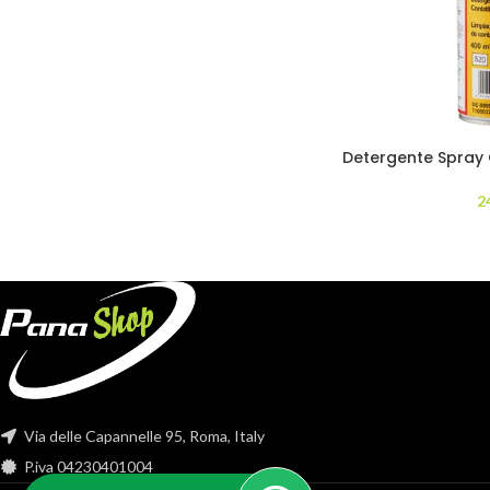
Detergente Spray C
2
Via delle Capannelle 95, Roma, Italy
P.iva 04230401004