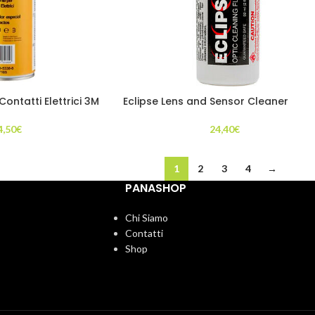
ontatti Elettrici 3M
Eclipse Lens and Sensor Cleaner
4,50
€
24,40
€
1
2
3
4
→
PANASHOP
Chi Siamo
Contatti
Shop