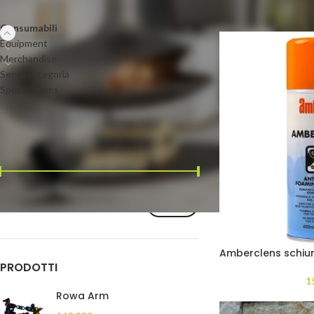
Home
/
Consumabili
Consumabili
Equipment
Merchandise
Senza categoria
Special Items
FILTRA PER PREZZO
Prezzo:
0€
—
240€
FILTRA
Amberclens schium
PRODOTTI
1
Rowa Arm