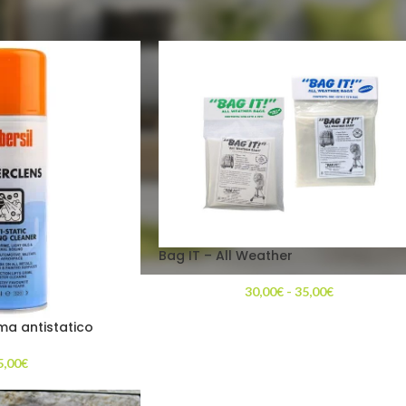
Visualizzazione
9
Bag IT – All Weather
30,00
€
-
35,00
€
a antistatico
5,00
€