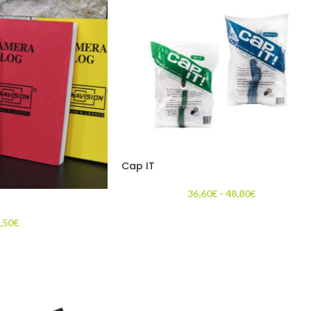
Cap IT
36,60
€
-
48,80
€
,50
€