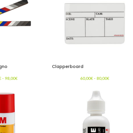
egno
Clapperboard
€
-
98,00
€
60,00
€
-
80,00
€