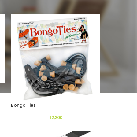
24
36
Bongo Ties
12,20
€