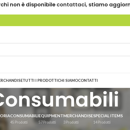
rchi non è disponibile
contattaci
, stiamo aggior
ERCHANDISE
TUTTI I PRODOTTI
CHI SIAMO
CONTATTI
Consumabili
ORIA
CONSUMABILI
EQUIPMENT
MERCHANDISE
SPECIAL ITEMS
45 Prodotti
57 Prodotti
3 Prodotti
14 Prodotti