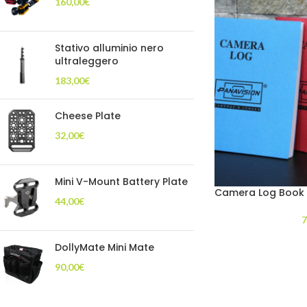
160,00
€
Stativo alluminio nero
ultraleggero
183,00
€
Cheese Plate
32,00
€
Mini V-Mount Battery Plate
Camera Log Book
44,00
€
7
DollyMate Mini Mate
90,00
€