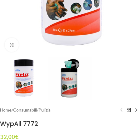
Click to enlarge
Home
/
Consumabili
/
Pulizia
WypAll 7772
32,00
€