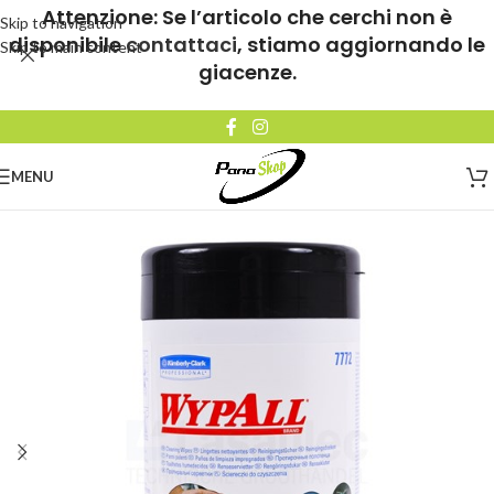
Attenzione: Se l’articolo che cerchi non è
Skip to navigation
disponibile
contattaci
, stiamo aggiornando le
Skip to main content
giacenze.
MENU