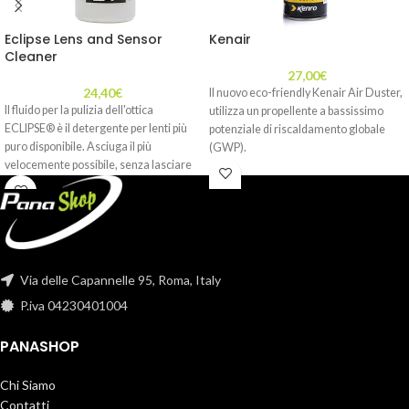
Eclipse Lens and Sensor
Kenair
Cleaner
27,00
€
24,40
€
Il nuovo eco-friendly Kenair Air Duster,
Il fluido per la pulizia dell'ottica
utilizza un propellente a bassissimo
ECLIPSE® è il detergente per lenti più
potenziale di riscaldamento globale
puro disponibile. Asciuga il più
(GWP).
velocemente possibile, senza lasciare
Viene utilizzato per soffiare polvere,
alcun residuo. È sicuro e ideale per la
lanugine, sabbia o altri detriti
pulizia di lenti e filtri.
indesiderati da superfici o cavità,
oppure come detergente ad alte
59ml
prestazioni per foto, video, computer ed
apparecchiature elettroniche,
generalmente nell'industria,
Via delle Capannelle 95, Roma, Italy
nell'ingegneria, nella manutenzione,
P.iva 04230401004
dagli hobbisti e in una miriade di altre
applicazioni. Non consigliamo Kenair
PANASHOP
per la pulizia dei sensori delle
fotocamere digitali, degli specchi con
Chi Siamo
rivestimento superficiale/della
fotocamera o direttamente su ottiche
Contatti