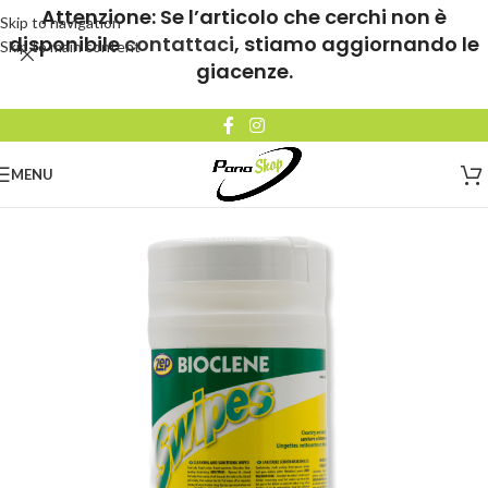
Attenzione: Se l’articolo che cerchi non è
Skip to navigation
disponibile
contattaci
, stiamo aggiornando le
Skip to main content
giacenze.
MENU